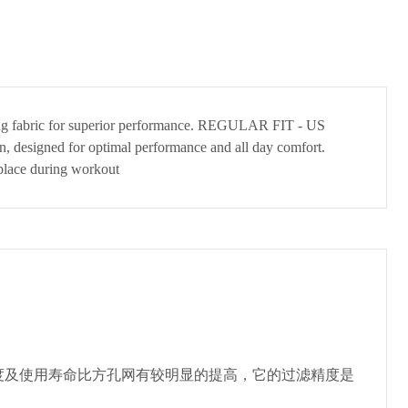
drying fabric for superior performance. REGULAR FIT - US
tion, designed for optimal performance and all day comfort.
place during workout
度及使用寿命比方孔网有较明显的提高，它的过滤精度是