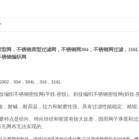
介
席型网，
不锈钢席型过滤网，不锈钢网304，不锈钢网过滤，31
不锈钢编织网
US302，304，304L，316，316L
平纹编织不锈钢密纹网(平纹-密纹)、斜纹编织不锈钢密纹网(斜纹-
耐酸，耐碱，耐高温，拉力和耐磨性强、具有过滤性能稳定、精细
 主要特点是经向、纬向丝径和密度有较大反差，因而网子厚度和
方孔网布无法实现的。