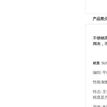
产品简
不锈钢
网布，
材质
: S
编织: 
性能:
特点:
精度是
用途: