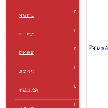
过滤筛网
丝印网纱
面粉筛网
滤网深加工
单丝过滤袋