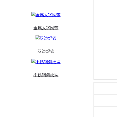
金属人字网带
双边焊管
不锈钢斜纹网